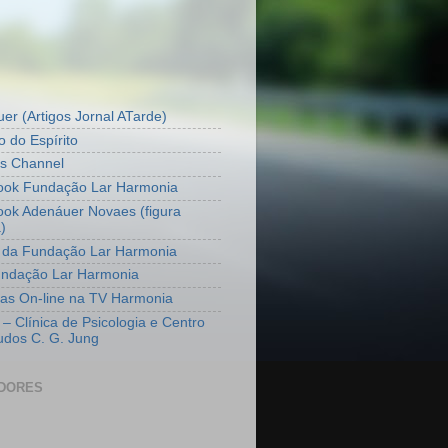
er (Artigos Jornal ATarde)
to do Espírito
s Channel
ook Fundação Lar Harmonia
ok Adenáuer Novaes (figura
)
r da Fundação Lar Harmonia
undação Lar Harmonia
ras On-line na TV Harmonia
 – Clínica de Psicologia e Centro
udos C. G. Jung
DORES