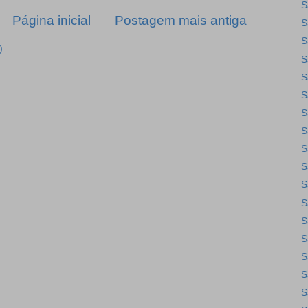
S
Página inicial
Postagem mais antiga
S
S
)
S
S
S
S
S
S
S
S
S
S
S
S
S
S