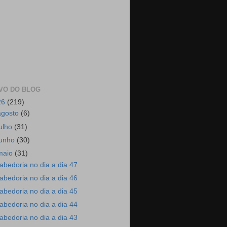
VO DO BLOG
26
(219)
agosto
(6)
julho
(31)
junho
(30)
maio
(31)
abedoria no dia a dia 47
abedoria no dia a dia 46
abedoria no dia a dia 45
abedoria no dia a dia 44
abedoria no dia a dia 43