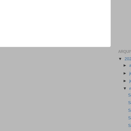
ARQUI
▼
20
►
►
►
▼
S
S
S
S
S