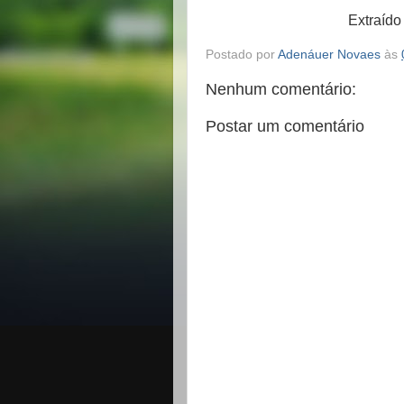
Extraído
Postado por
Adenáuer Novaes
às
Nenhum comentário:
Postar um comentário