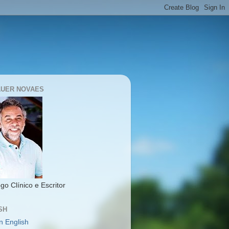
UER NOVAES
go Clínico e Escritor
SH
n English