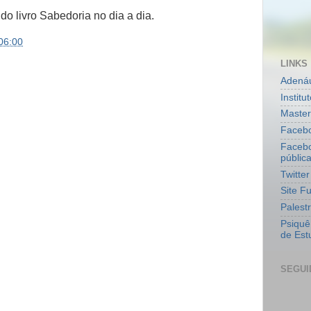
 do livro Sabedoria no dia a dia.
06:00
LINKS
Adenáu
Institu
Master
Faceb
Facebo
pública
Twitte
Site F
Palest
Psiquê
de Est
SEGUI